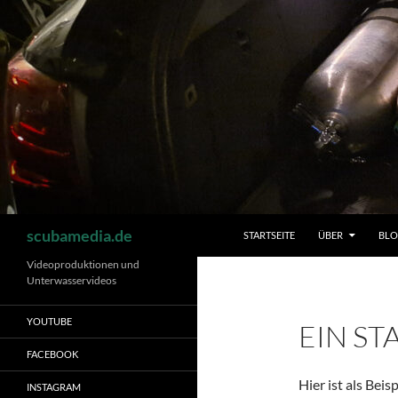
Zum
Inhalt
springen
Suchen
scubamedia.de
STARTSEITE
ÜBER
BL
Videoproduktionen und
Unterwasservideos
YOUTUBE
EIN ST
FACEBOOK
Hier ist als Beis
INSTAGRAM