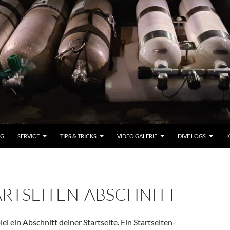
OG
SERVICE
TIPS & TRICKS
VIDEO GALERIE
DIVE LOGS
K
ARTSEITEN-ABSCHNITT
piel ein Abschnitt deiner Startseite. Ein Startseiten-