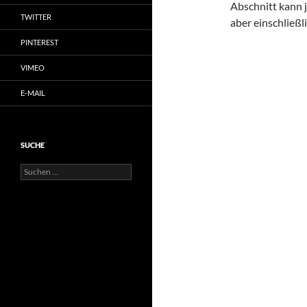
Abschnitt kann j
TWITTER
aber einschließl
PINTEREST
VIMEO
E-MAIL
SUCHE
Suchen
nach: