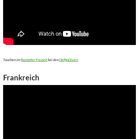
Tauchen im
Rastatter Freizeit
bei den
DelfinDivers
Frankreich