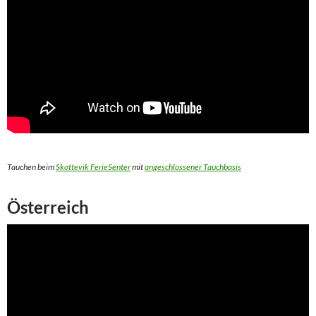
Tauchen beim
Skottevik FerieSenter
mit
angeschlossener Tauchbasis
Österreich