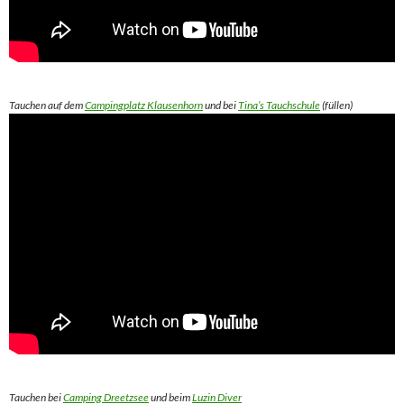
Tauchen auf dem
Campingplatz Klausenhorn
und bei
Tina’s Tauchschule
(füllen)
Tauchen bei
Camping Dreetzsee
und beim
Luzin Diver