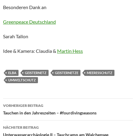
Besonderen Dank an
Greenpeace Deutschland
Sarah Tallon
Idee & Kamera: Claudia &
Martin Hess
ELBA
GEISTERNETZ
GEISTERNETZE
MEERESSCHUTZ
UMWELTSCHUTZ
Beitragsnavigation
VORHERIGER BEITRAG
Tauchen in den Jahreszeiten – #fourdivingseasons
NÄCHSTER BEITRAG
Unterwasserarchäologie II – Tauchcamp am Walchensee