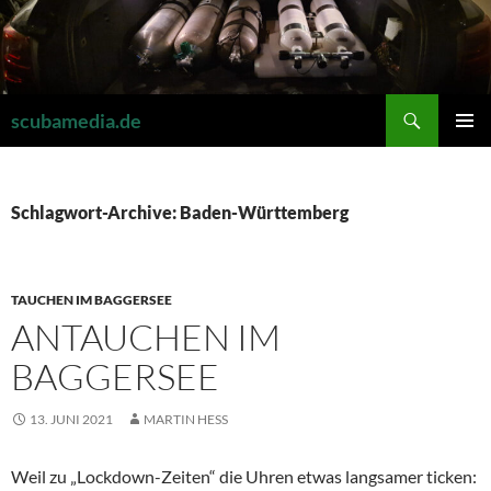
Zum
Inhalt
springen
Suchen
scubamedia.de
PRIMÄR
MENÜ
Schlagwort-Archive: Baden-Württemberg
TAUCHEN IM BAGGERSEE
ANTAUCHEN IM
BAGGERSEE
13. JUNI 2021
MARTIN HESS
Weil zu „Lockdown-Zeiten“ die Uhren etwas langsamer ticken: