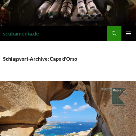
Zum
Inhalt
springen
Suchen
scubamedia.de
PRIMÄR
MENÜ
Schlagwort-Archive: Capo d’Orso