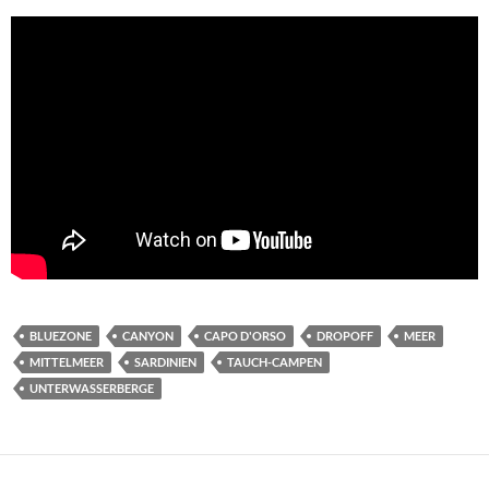
BLUEZONE
CANYON
CAPO D'ORSO
DROPOFF
MEER
MITTELMEER
SARDINIEN
TAUCH-CAMPEN
UNTERWASSERBERGE