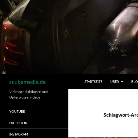
Zum
Inhalt
springen
Suchen
scubamedia.de
STARTSEITE
ÜBER
BL
Videoproduktionen und
Unterwasservideos
YOUTUBE
Schlagwort-Arc
FACEBOOK
INSTAGRAM