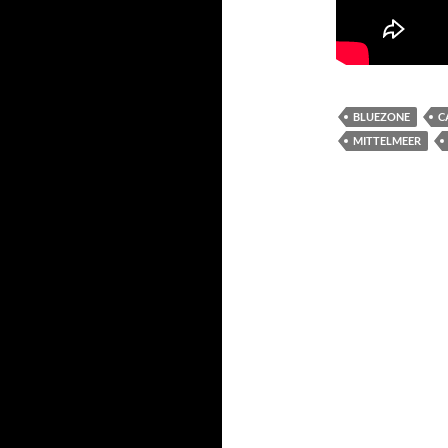
BLUEZONE
C
MITTELMEER