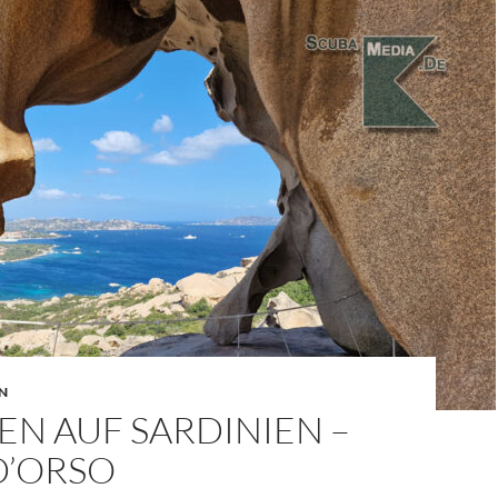
EN
N AUF SARDINIEN –
D’ORSO