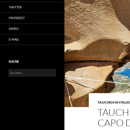
TWITTER
PINTEREST
VIMEO
E-MAIL
SUCHE
Suchen
nach:
TAUCHEN IN ITALI
TAUCHE
CAPO 