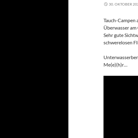
30. OKTOBER 20
Tauch-Campen auf
Überwasser am C
Sehr gute Sichtw
schwerelosen Fl
Unterwasserber
Me(e)(h)r…