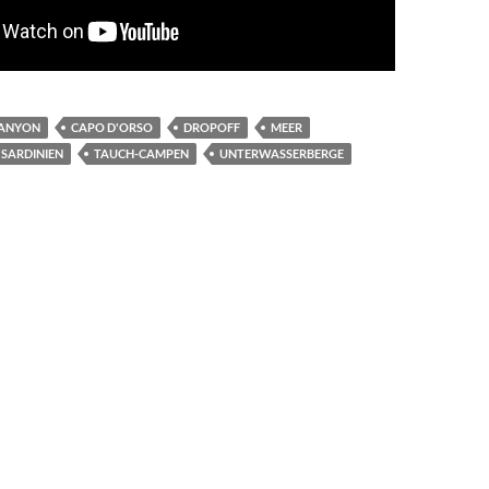
ANYON
CAPO D'ORSO
DROPOFF
MEER
SARDINIEN
TAUCH-CAMPEN
UNTERWASSERBERGE