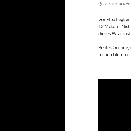
30. OKTOBER 20
Vor Elba liegt e
12 Metern. Nicht
dieses Wrack ist
Beides Gründe, 
recherchieren un