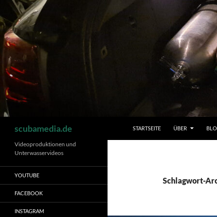
Zum
Inhalt
springen
Suchen
scubamedia.de
STARTSEITE
ÜBER
BL
Videoproduktionen und
Unterwasservideos
YOUTUBE
Schlagwort-Ar
FACEBOOK
INSTAGRAM