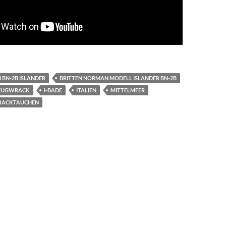
 BN-2B ISLANDER
BRITTEN NORMAN MODELL ISLANDER BN-2B
EUGWRACK
I-BADE
ITALIEN
MITTELMEER
ACKTAUCHEN