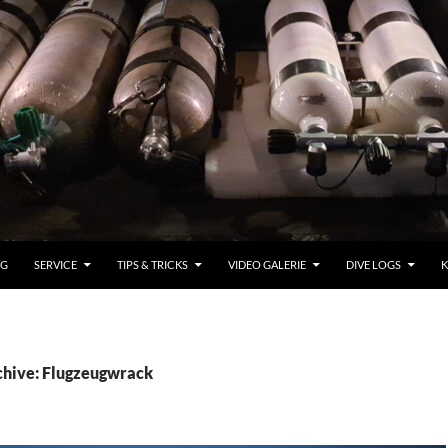
OG
SERVICE
TIPS & TRICKS
VIDEO GALERIE
DIVE LOGS
K
chive: Flugzeugwrack