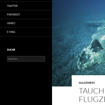
TWITTER
PINTEREST
VIMEO
E-MAIL
SUCHE
Suchen
nach:
ALLGEMEIN
TAUCHE
FLUGZ